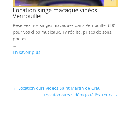
Location singe macaque vidéos
L
Vernouillet
Lo
Réservez nos singes macaques dans Vernouillet (28)
mu
pour vos clips musicaux, TV réalité, prises de sons,
ph
photos
...
...
En
En savoir plus
←
Location ours vidéos Saint Martin de Crau
Location ours vidéos Joué lès Tours
→