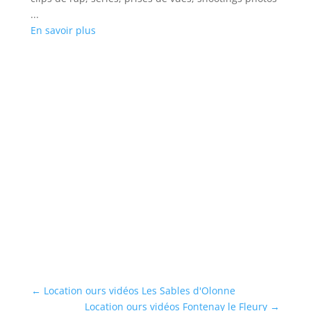
...
En savoir plus
il
L
Lo
Cl
...
En
←
Location ours vidéos Les Sables d'Olonne
Location ours vidéos Fontenay le Fleury
→