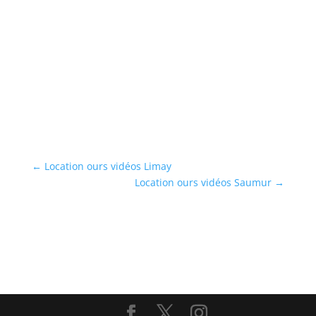
L
Lo
va
...
En
←
Location ours vidéos Limay
Location ours vidéos Saumur
→