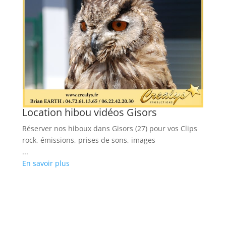
Location hibou vidéos Gisors
L
Réserver nos hiboux dans Gisors (27) pour vos Clips
Lo
rock, émissions, prises de sons, images
ra
...
...
En savoir plus
En