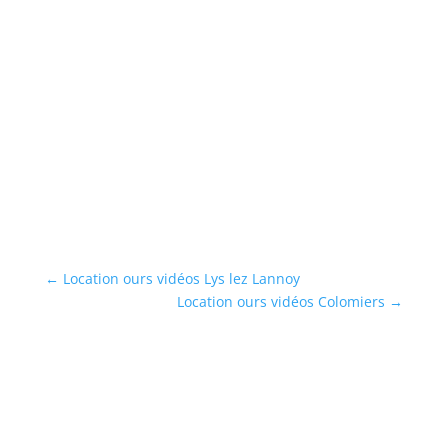
L
Lo
)
ro
s
...
En
←
Location ours vidéos Lys lez Lannoy
Location ours vidéos Colomiers
→