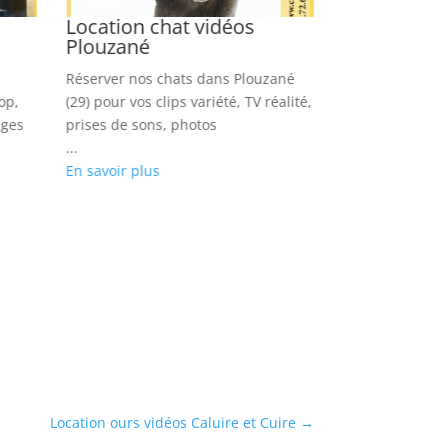
Location chat vidéos
Location c
Plouzané
vidéos Arno
Réserver nos chats dans Plouzané
Louez nos chim
op,
(29) pour vos clips variété, TV réalité,
Arnouville (95) 
ages
prises de sons, photos
séries, tournag
...
...
En savoir plus
En savoir plus
Location ours vidéos Caluire et Cuire
→