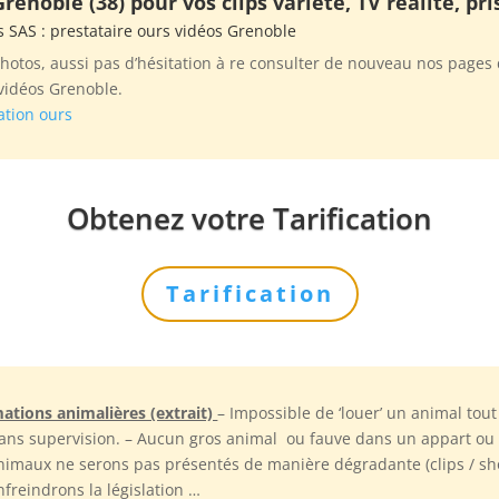
renoble (38) pour vos clips variété, TV réalité, p
s SAS
: prestataire ours vidéos Grenoble
otos, aussi pas d’hésitation à re consulter de nouveau nos pages d
vidéos Grenoble.
ation ours
Obtenez votre Tarification
Tarification
mations animalières (extrait)
– Impossible de ‘louer’ un animal tout 
ans supervision. – Aucun gros animal ou fauve dans un appart ou a
animaux ne serons pas présentés de manière dégradante (clips / sho
freindrons la législation …