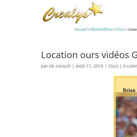
Accueil
»
Mammifères
»
Ours
»
Loca
Location ours vidéos 
par
eb consult
|
Août 11, 2019
|
Ours
|
0 com