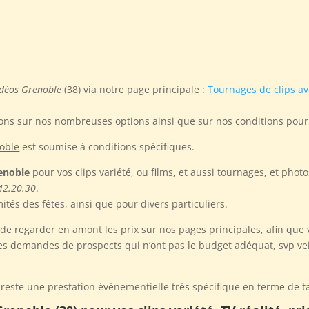
idéos Grenoble
(38) via notre page principale :
Tournages de clips a
ons sur nos nombreuses options ainsi que sur nos conditions pour
noble
est soumise à conditions spécifiques.
enoble
pour vos clips variété, ou films, et aussi tournages, et phot
42.20.30
.
tés des fêtes, ainsi que pour divers particuliers.
e regarder en amont les prix sur nos pages principales, afin que v
 demandes de prospects qui n’ont pas le budget adéquat, svp veil
este une prestation événementielle très spécifique en terme de ta