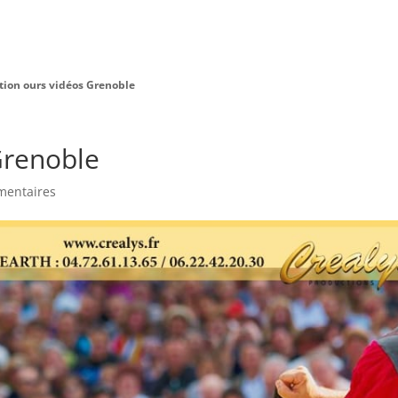
Charte Bien Être
Animaux
Prestations
tion ours vidéos Grenoble
Grenoble
mentaires