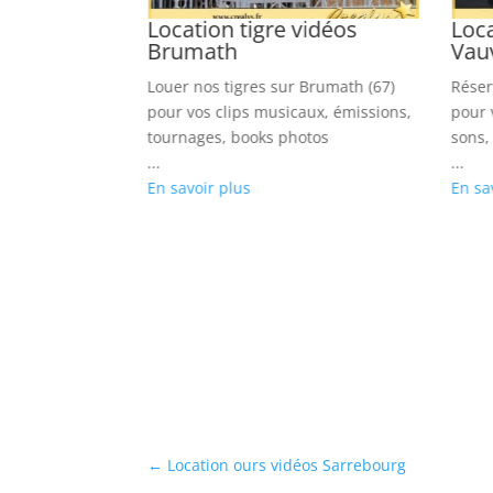
ère vidéos
Location tigre vidéos
Loca
Brumath
Vau
res pour
Louer nos tigres sur Brumath (67)
Réser
 clips de pop,
pour vos clips musicaux, émissions,
pour 
oks photos
tournages, books photos
sons,
...
...
En savoir plus
En sa
←
Location ours vidéos Sarrebourg