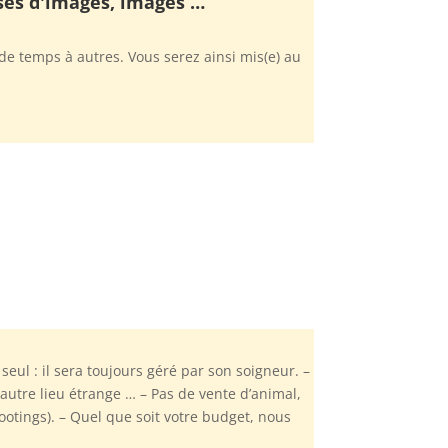
rises d'images, images …
e temps à autres. Vous serez ainsi mis(e) au
seul : il sera toujours géré par son soigneur. –
utre lieu étrange … – Pas de vente d’animal,
otings). – Quel que soit votre budget, nous