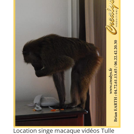
L
Lo
cl
...
En
Location singe macaque vidéos Tulle