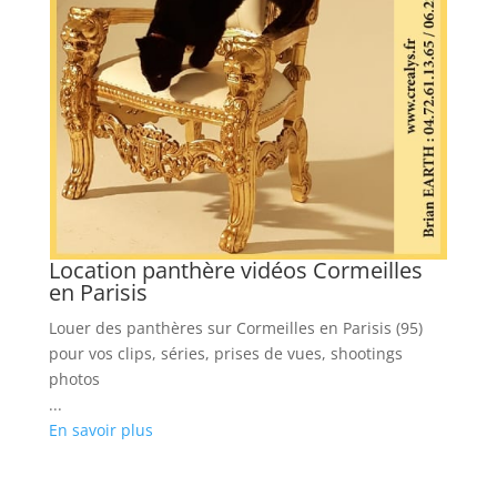
z
es
Location panthère vidéos Cormeilles
L
en Parisis
d
Louer des panthères sur Cormeilles en Parisis (95)
Lo
pour vos clips, séries, prises de vues, shootings
(6
photos
bo
...
...
En savoir plus
En