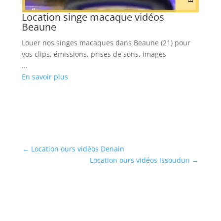
Location singe macaque vidéos
L
Beaune
Ré
Louer nos singes macaques dans Beaune (21) pour
ro
s,
vos clips, émissions, prises de sons, images
...
...
En
En savoir plus
←
Location ours vidéos Denain
Location ours vidéos Issoudun
→