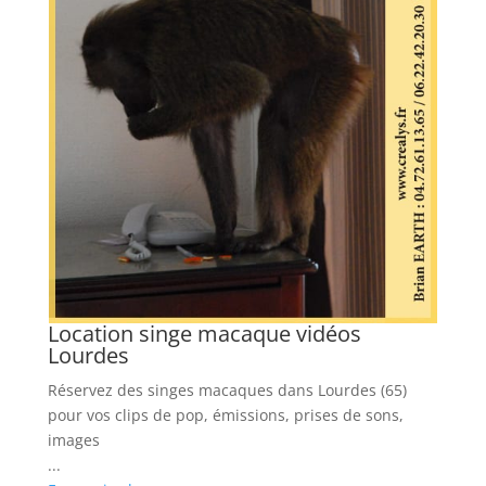
ël
L
G
Lo
ks
vo
ph
...
En
Location singe macaque vidéos
Lourdes
Réservez des singes macaques dans Lourdes (65)
pour vos clips de pop, émissions, prises de sons,
images
...