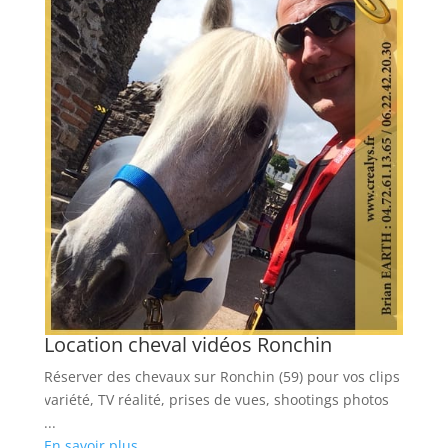
L
Lo
ro
...
En
Location cheval vidéos Ronchin
Réserver des chevaux sur Ronchin (59) pour vos clips
our
variété, TV réalité, prises de vues, shootings photos
...
En savoir plus