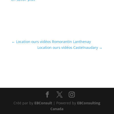
←
Location ours vidéos Romorantin Lanthenay
Location ours vidéos Castelnaudary
→
Créé par by
EBConsult
| Powered by
EBConsulting
Canada