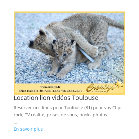
Location lion vidéos Toulouse
L
Réserver nos lions pour Toulouse (31) pour vos Clips
Ré
rock, TV réalité, prises de sons, books photos
Cl
...
...
En savoir plus
En