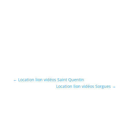
L
Lo
cl
...
En
←
Location lion vidéos Saint Quentin
Location lion vidéos Sorgues
→