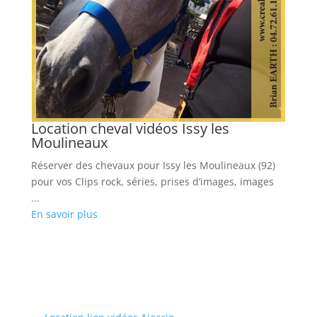
Location cheval vidéos Issy les
L
Moulineaux
e
Réserver des chevaux pour Issy les Moulineaux (92)
Ré
pour vos Clips rock, séries, prises d’images, images
(6
...
sh
En savoir plus
...
En