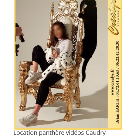
s
Location panthère vidéos Caudry
L