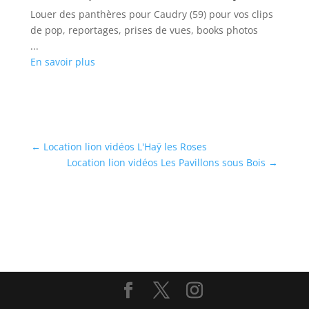
Louer des panthères pour Caudry (59) pour vos clips
Lo
de pop, reportages, prises de vues, books photos
vo
...
...
En savoir plus
En
←
Location lion vidéos L'Haÿ les Roses
Location lion vidéos Les Pavillons sous Bois
→