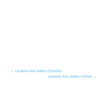
eu
L
Ré
vo
ngs
...
En
←
Location lion vidéos Chantilly
Location lion vidéos Colmar
→