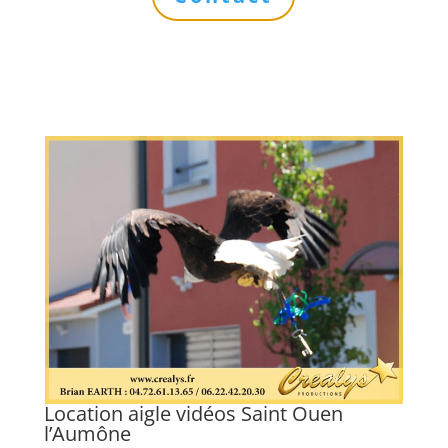
Location aigle vidéos Saint Ouen
L
l’Aumône
Lo