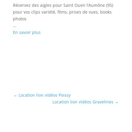
Réservez des aigles pour Saint Ouen l’Aumône (95)
cl
pour vos clips variété, films, prises de vues, books
...
photos
En
...
En savoir plus
←
Location lion vidéos Poissy
Location lion vidéos Gravelines
→