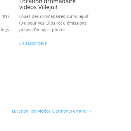
e
Location perroquet vidéos
Location 
Lons
Sannois
illejuif
Réserver des perroquets sur Lons
Réservez nos
ssions,
(64) pour vos clips de rap, séries,
pour vos clip
prises d’images, shootings photos
images
...
...
En savoir plus
En savoir pl
Location lion vidéos Clermont Ferrand
→