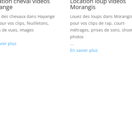
ocation loup vidéos
Location dromadair
orangis
vidéos Villejuif
uez des loups dans Morangis (91)
Louez des dromadaires sur V
ur vos clips de rap, court-
(94) pour vos Clips rock, émi
trages, prises de sons, shootings
prises d’images, photos
otos
...
En savoir plus
 savoir plus