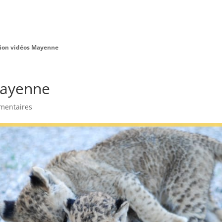
Charte Bien Être
Animaux
Prestations
lion vidéos Mayenne
Mayenne
mentaires