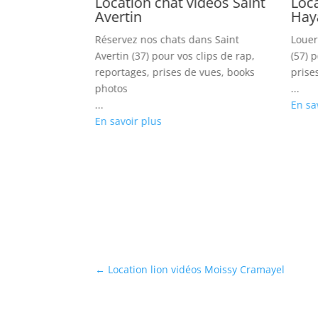
 vidéos Saint
Location cheval vidéos
L
Hayange
M
s dans Saint
Louer des chevaux dans Hayange
Lo
vos clips de rap,
(57) pour vos clips, feuilletons,
po
s de vues, books
prises de vues, images
mé
...
ph
En savoir plus
...
En
←
Location lion vidéos Moissy Cramayel