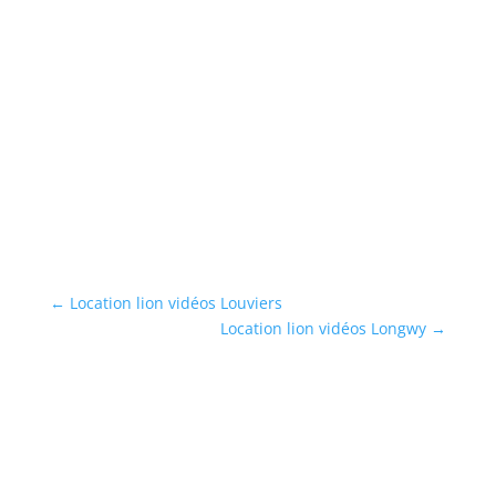
L
s
6)
Lo
,
(9
sh
...
En
←
Location lion vidéos Louviers
Location lion vidéos Longwy
→