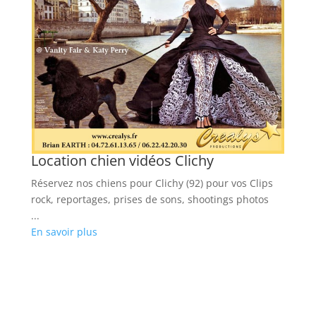
Location chien vidéos Clichy
L
l
Réservez nos chiens pour Clichy (92) pour vos Clips
Ré
rock, reportages, prises de sons, shootings photos
(9
...
ph
En savoir plus
...
En