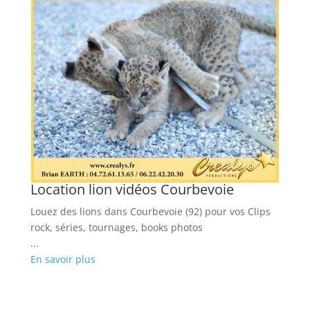
Location lion vidéos Courbevoie
L
Louez des lions dans Courbevoie (92) pour vos Clips
Ré
rock, séries, tournages, books photos
vo
...
ph
En savoir plus
...
En