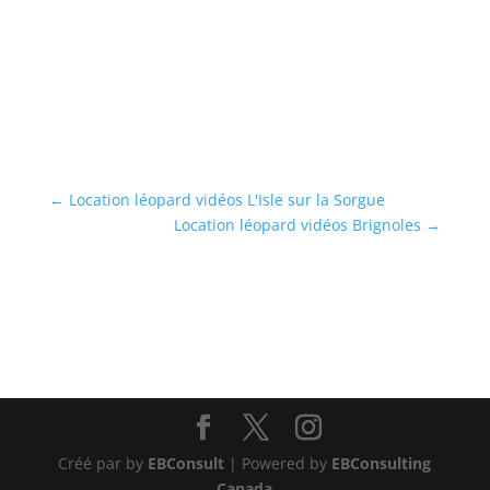
←
Location léopard vidéos L'Isle sur la Sorgue
Location léopard vidéos Brignoles
→
Créé par by
EBConsult
| Powered by
EBConsulting
Canada