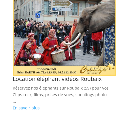
r
Location éléphant vidéos Roubaix
L
Réservez nos éléphants sur Roubaix (59) pour vos
Lo
Clips rock, films, prises de vues, shootings photos
cl
...
...
En savoir plus
En