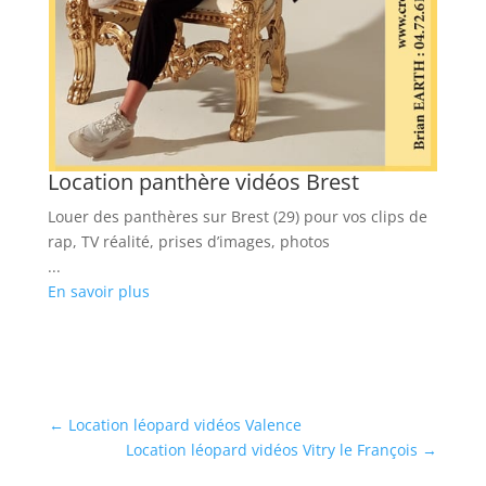
Location panthère vidéos Brest
L
Louer des panthères sur Brest (29) pour vos clips de
Lo
rap, TV réalité, prises d’images, photos
mu
...
...
En savoir plus
En
←
Location léopard vidéos Valence
Location léopard vidéos Vitry le François
→