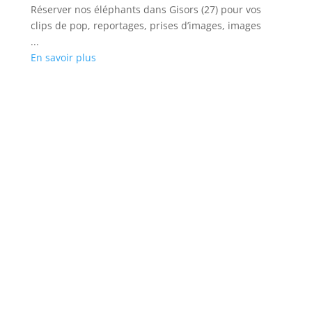
d
Réserver nos éléphants dans Gisors (27) pour vos
Lo
clips de pop, reportages, prises d’images, images
(1
...
d’
En savoir plus
...
En
de