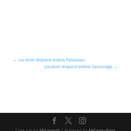
Lo
vo
...
En
←
Location léopard vidéos Palaiseau
Location léopard vidéos Sassenage
→
Créé par by
EBConsult
| Powered by
EBConsulting