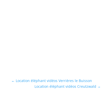
L
s
Lo
po
...
En
←
Location éléphant vidéos Verrières le Buisson
Location éléphant vidéos Creutzwald
→