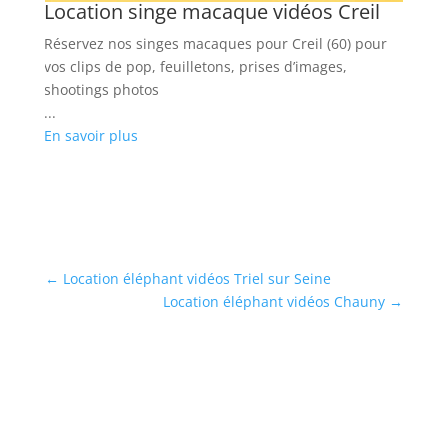
Location singe macaque vidéos Creil
L
C
Réservez nos singes macaques pour Creil (60) pour
Ré
vos clips de pop, feuilletons, prises d’images,
vo
shootings photos
ph
...
...
En savoir plus
En
←
Location éléphant vidéos Triel sur Seine
Location éléphant vidéos Chauny
→