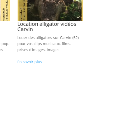
Location alligator vidéos
Location c
Carvin
vidéos La 
Louer des alligators sur Carvin (62)
Louez nos chim
e pop,
pour vos clips musicaux, films,
Escoublac (44) p
os
prises d’images, images
émissions, tou
...
...
En savoir plus
En savoir plus