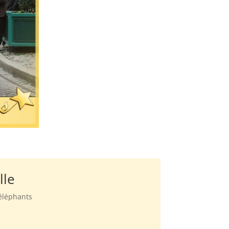
lle
 éléphants