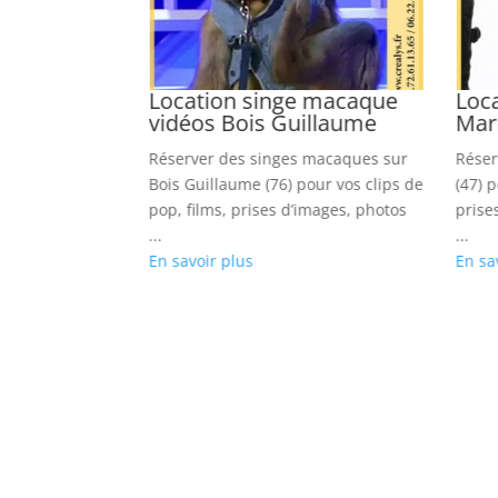
tor vidéos
Location singe macaque
Loca
ance
vidéos Bois Guillaume
Mar
 pour Tremblay
Réserver des singes macaques sur
Réser
os clips
Bois Guillaume (76) pour vos clips de
(47) 
 tournages,
pop, films, prises d’images, photos
prise
...
...
En savoir plus
En sa