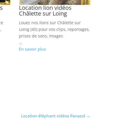
os
Location lion vidéos
Location pi
Châlette sur Loing
Villemombl
ce
Louez nos lions sur Châlette sur
Louer nos ping
,
Loing (45) pour vos clips, reportages,
Villemomble (93
prises de sons, images
court-métrages,
...
photos
En savoir plus
...
En savoir plus
Location éléphant vidéos Panazol
→