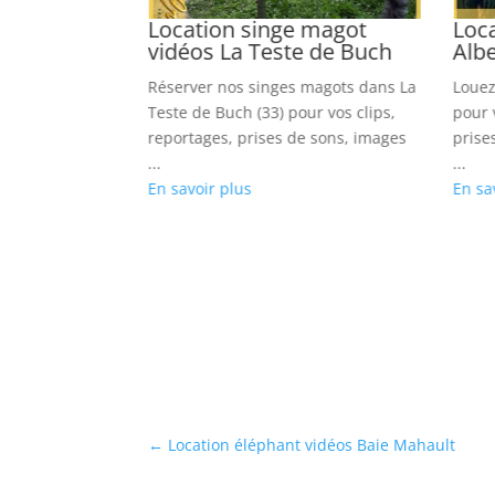
panzé
Location singe magot
Loca
vidéos La Teste de Buch
Albe
nzés dans Dax
Réserver nos singes magots dans La
Louez
ck, films, prises
Teste de Buch (33) pour vos clips,
pour v
s
reportages, prises de sons, images
prise
...
...
En savoir plus
En sa
←
Location éléphant vidéos Baie Mahault