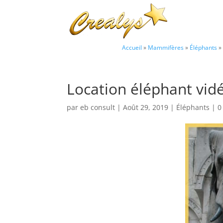
Accueil
»
Mammifères
»
Éléphants
»
Location éléphant vid
par
eb consult
|
Août 29, 2019
|
Éléphants
|
0