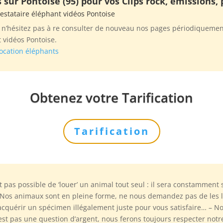
sur Pontoise (95) pour vos Clips rock, émissions,
restataire éléphant vidéos Pontoise
s n’hésitez pas à re consulter de nouveau nos pages périodiquement
 vidéos Pontoise.
ocation éléphants
Obtenez votre Tarification
Tarification
est pas possible de ‘louer’ un animal tout seul : il sera constammen
– Nos animaux sont en pleine forme, ne nous demandez pas de les 
quérir un spécimen illégalement juste pour vous satisfaire… – N
’est pas une question d’argent, nous ferons toujours respecter not