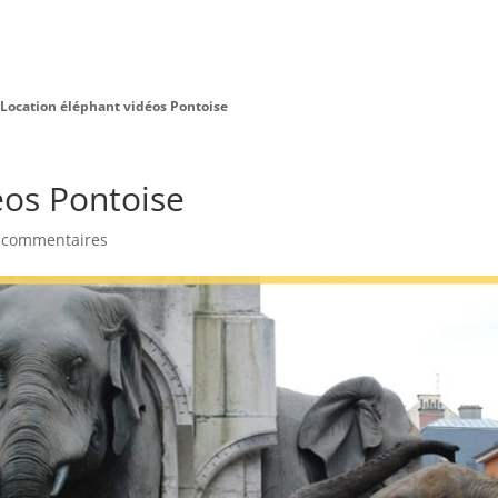
Charte Bien Être
Animaux
Prestations
Location éléphant vidéos Pontoise
éos Pontoise
 commentaires