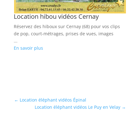
n
Location hibou vidéos Cernay
L
Y
os
Réservez des hiboux sur Cernay (68) pour vos clips
Lo
de pop, court-métrages, prises de vues, images
po
...
ph
En savoir plus
...
En
←
Location éléphant vidéos Épinal
Location éléphant vidéos Le Puy en Velay
→