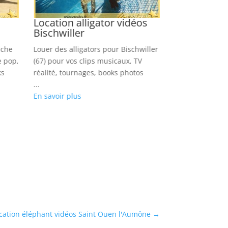
Location alligator vidéos
Location ch
Bischwiller
les Moulin
nche
Louer des alligators pour Bischwiller
Réservez nos ch
e pop,
(67) pour vos clips musicaux, TV
Moulineaux (92)
ks
réalité, tournages, books photos
variété, TV réal
...
books photos
En savoir plus
...
En savoir plus
cation éléphant vidéos Saint Ouen l'Aumône
→