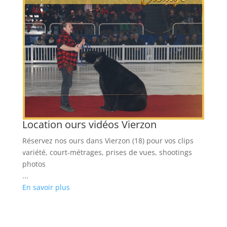
Location ours vidéos Vierzon
L
Réservez nos ours dans Vierzon (18) pour vos clips
Lo
variété, court-métrages, prises de vues, shootings
cl
s
photos
...
...
En
En savoir plus