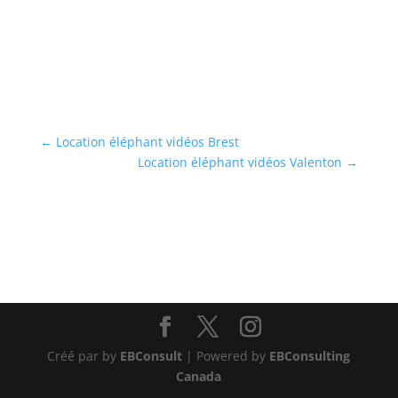
←
Location éléphant vidéos Brest
Location éléphant vidéos Valenton
→
Créé par by
EBConsult
| Powered by
EBConsulting
Canada