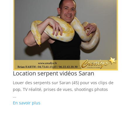
Location serpent vidéos Saran
L
,
Louer des serpents sur Saran (45) pour vos clips de
Ré
pop, TV réalité, prises de vues, shootings photos
po
...
...
En savoir plus
En