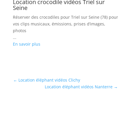
Location crocodile vidéos Triel sur
L
Seine
Lo
Réserver des crocodiles pour Triel sur Seine (78) pour
cl
vos clips musicaux, émissions, prises d’images,
...
photos
En
...
En savoir plus
←
Location éléphant vidéos Clichy
Location éléphant vidéos Nanterre
→