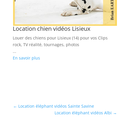
ne
Location chien vidéos Lisieux
L
Louer des chiens pour Lisieux (14) pour vos Clips
Lo
rock, TV réalité, tournages, photos
re
es
...
...
En savoir plus
En
←
Location éléphant vidéos Sainte Savine
Location éléphant vidéos Albi
→