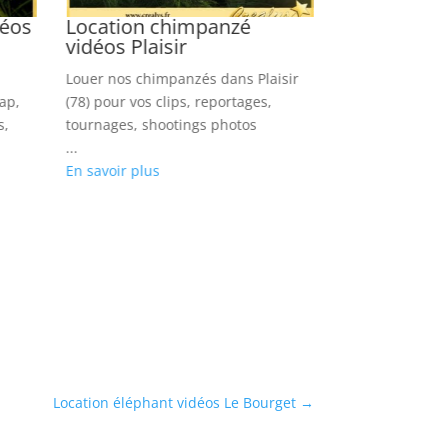
déos
Location chimpanzé
Location p
vidéos Plaisir
Faches Thu
Louer nos chimpanzés dans Plaisir
Réserver nos p
rap,
(78) pour vos clips, reportages,
Faches Thumesni
s,
tournages, shootings photos
rock, reportage
...
...
En savoir plus
En savoir plus
Location éléphant vidéos Le Bourget
→