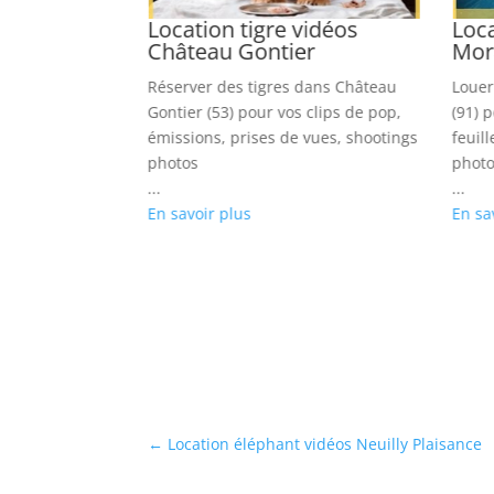
 vidéos
Location tigre vidéos
Loca
ze
Château Gontier
Mor
ans Bagnols sur
Réserver des tigres dans Château
Louer
ips rock, TV
Gontier (53) pour vos clips de pop,
(91) 
ns, images
émissions, prises de vues, shootings
feuil
photos
photo
...
...
En savoir plus
En sa
←
Location éléphant vidéos Neuilly Plaisance