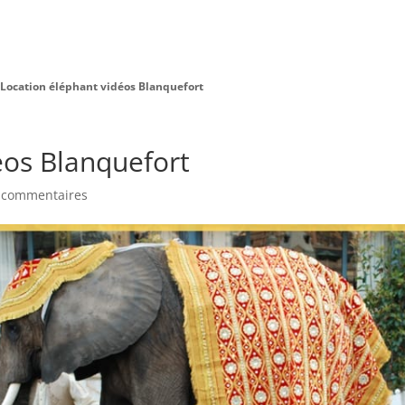
Charte Bien Être
Animaux
Prestations
Location éléphant vidéos Blanquefort
éos Blanquefort
 commentaires