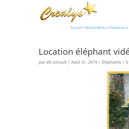
Accueil
»
Mammifères
»
Éléphants
»
Location éléphant vid
par
eb consult
|
Août 31, 2019
|
Éléphants
|
0