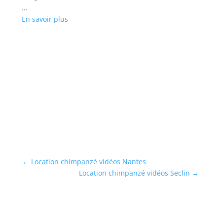
...
En savoir plus
L
Ré
mu
...
En
←
Location chimpanzé vidéos Nantes
Location chimpanzé vidéos Seclin
→