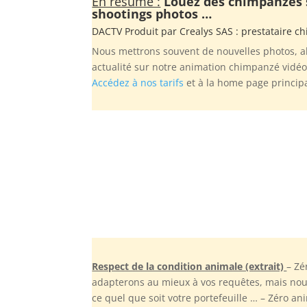
En résumé :
Louez des chimpanzés su
shootings photos …
DACTV Produit par
Crealys SAS
: prestataire c
Nous mettrons souvent de nouvelles photos, al
actualité sur notre animation chimpanzé vidéo
Accédez à nos tarifs
et à la home page princip
Respect de la condition animale (extrait)
– Zé
adapterons au mieux à vos requêtes, mais nous 
ce quel que soit votre portefeuille … – Zéro a