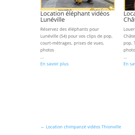
nt vidéos
Location éléphant vidéos
Loc
Lunéville
Chât
pour Montauban
Réservez des éléphants pour
Louer
court-métrages,
Lunéville (54) pour vos clips de pop,
Châte
tos
court-métrages, prises de vues,
pop, 
photos
photo
...
...
En savoir plus
En sa
←
Location chimpanzé vidéos Thionville