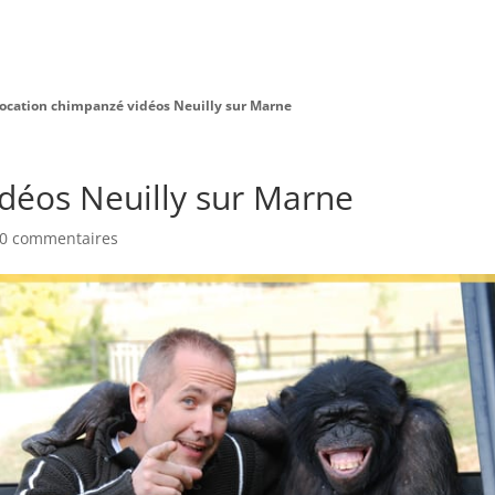
Charte Bien Être
Animaux
Prestations
ocation chimpanzé vidéos Neuilly sur Marne
déos Neuilly sur Marne
0 commentaires