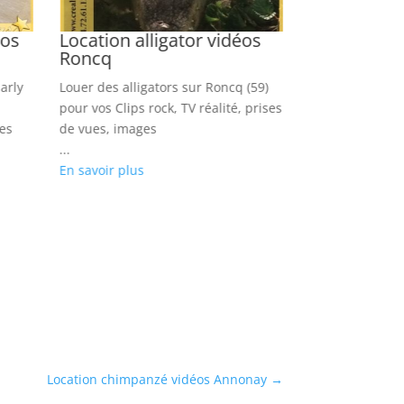
éos
Location alligator vidéos
Location cr
Roncq
Douchy les
arly
Louer des alligators sur Roncq (59)
Louer nos croc
pour vos Clips rock, TV réalité, prises
les Mines (59) p
es
de vues, images
musicaux, repor
...
sons, books ph
En savoir plus
...
En savoir plus
Location chimpanzé vidéos Annonay
→