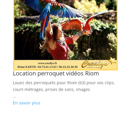
Location perroquet vidéos Riom
L
A
Louez des perroquets pour Riom (63) pour vos clips,
Lo
court-métrages, prises de sons, images
(7
...
bo
En savoir plus
...
En