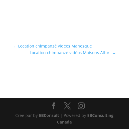
←
Location chimpanzé vidéos Manosque
Location chimpanzé vidéos Maisons Alfort
→
Créé par by
EBConsult
| Powered by
EBConsulting
Canada