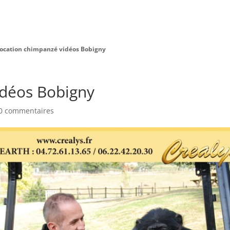
Charte Bien Être
Animaux
Prestations
ocation chimpanzé vidéos Bobigny
idéos Bobigny
0 commentaires