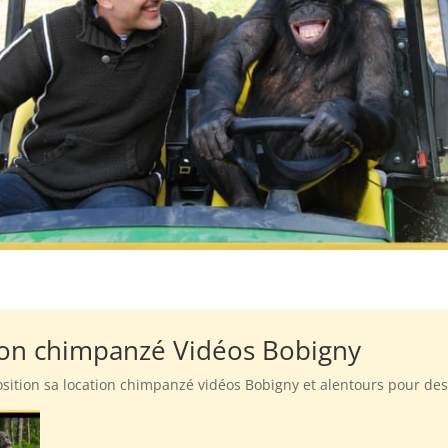
tion chimpanzé Vidéos Bobigny
position sa location chimpanzé vidéos Bobigny et alentours pour de