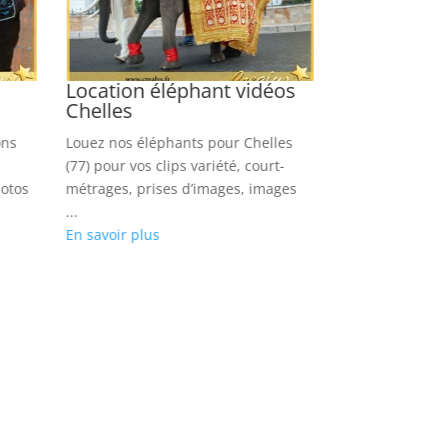
Location éléphant vidéos
Location c
Chelles
Douarnene
ons
Louez nos éléphants pour Chelles
Réserver des c
(77) pour vos clips variété, court-
Douarnenez (29)
hotos
métrages, prises d’images, images
rap, séries, pri
...
photos
En savoir plus
...
En savoir plus