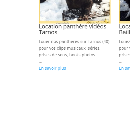
 magot
Location panthère vidéos
Loc
Tarnos
Bail
gots dans Le
Louer nos panthères sur Tarnos (40)
Louez
 variété, films,
pour vos clips musicaux, séries,
pour 
os
prises de sons, books photos
prise
...
...
En savoir plus
En sa